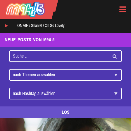
ON AIR /
Shantel
/
Oh So Lovely
NEUE POSTS VON M94.5
LOS