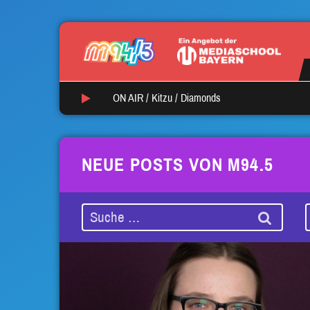
ON AIR /
Kitzu
/
Diamonds
NEUE POSTS VON M94.5