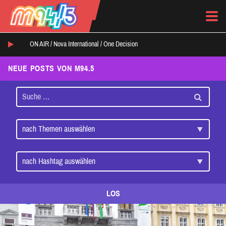
ON AIR /
Nova International
/
One Decision
NEUE POSTS VON M94.5
LOS