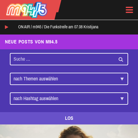
ON AIR /
m945
/
Die Funkstreife am 07.08 Kristijana
NEUE POSTS VON M94.5
LOS