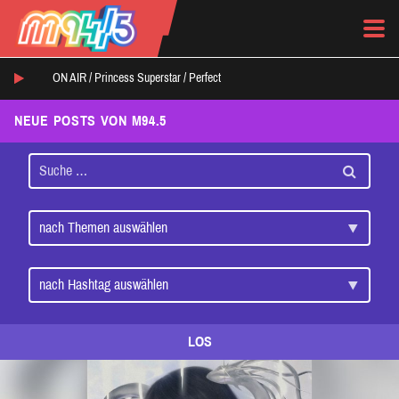
ON AIR /
Princess Superstar
/
Perfect
NEUE POSTS VON M94.5
LOS