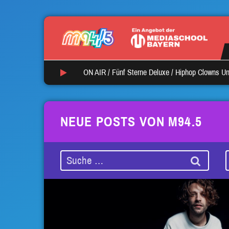
ON AIR /
Fünf Sterne Deluxe
/
Hiphop Clowns Un
NEUE POSTS VON M94.5