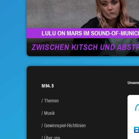
LULU ON MARS IM SOUND-OF-MUNIC
ZWISCHEN KITSCH UND ABS
Unsere
M94.5
Themen
Musik
Gewinnspiel-Richtlinien
Über uns