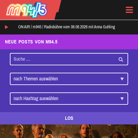
ON AIR /
m945
/
Radiobühne vom 06.08.2026 mit Anna Guhling
NEUE POSTS VON M94.5
LOS