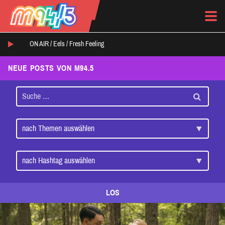
ON AIR /
Eels
/
Fresh Feeling
NEUE POSTS VON M94.5
LOS