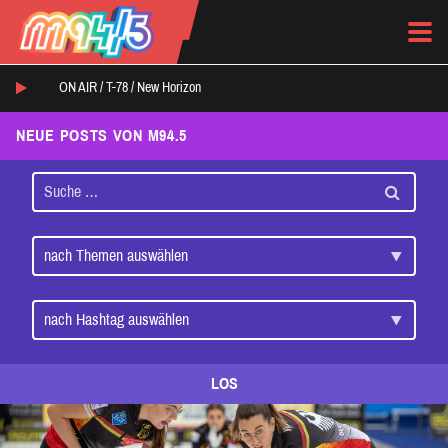
ON AIR /
T-78
/
New Horizon
NEUE POSTS VON M94.5
LOS