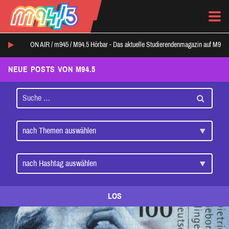
ON AIR /
m945
/
M94.5 Hörbar - Das aktuelle Studierendenmagazin auf M94.5
NEUE POSTS VON M94.5
LOS