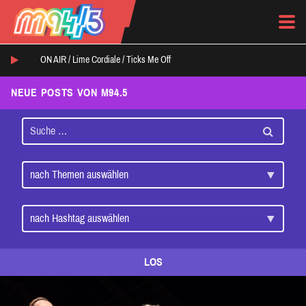
ON AIR /
Lime Cordiale
/
Ticks Me Off
NEUE POSTS VON M94.5
LOS