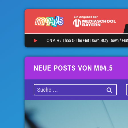
ON AIR /
Thao & The Get Down Stay Down
/
Gut
NEUE POSTS VON M94.5