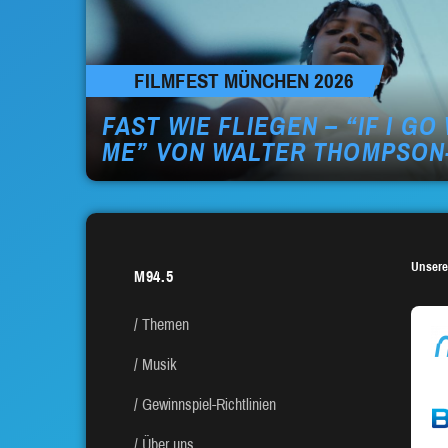
FILMFEST MÜNCHEN 2026
FAST WIE FLIEGEN – “IF I GO
ME” VON WALTER THOMPSON
Unsere
M94.5
Themen
Musik
Gewinnspiel-Richtlinien
Über uns