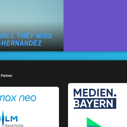
 WILL THEY MISS
-HERNÁNDEZ
 Partner: