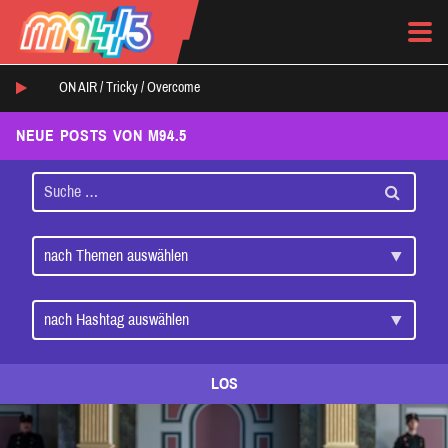
ON AIR /
Tricky
/
Overcome
NEUE POSTS VON M94.5
LOS