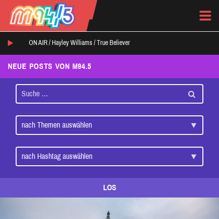
ON AIR /
Hayley Williams
/
True Believer
NEUE POSTS VON M94.5
LOS