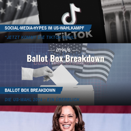
SOCIAL-MEDIA-HYPES IM US-WAHLKAMPF
“JETZT KOMMT DIE TIKTOK-WAHL”
BALLOT BOX BREAKDOWN
DIE US-WAHL 2024 – EIN ÜBERBLICK