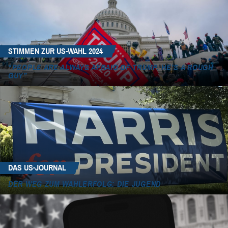
STIMMEN ZUR US-WAHL 2024
“PEOPLE ARE ALWAYS AFRAID OF TRUMP. HE’S A ROUGH
GUY”
DAS US-JOURNAL
DER WEG ZUM WAHLERFOLG: DIE JUGEND