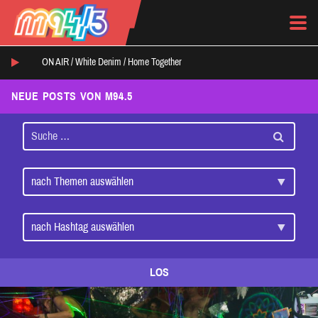
ON AIR /
White Denim
/
Home Together
NEUE POSTS VON M94.5
LOS