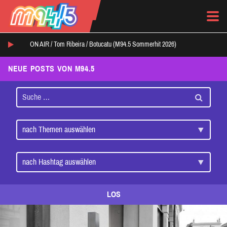
ON AIR /
Tom Ribeira
/
Botucatu (M94.5 Sommerhit 2026)
NEUE POSTS VON M94.5
LOS