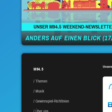
UNSER M94.5 WEEKEND-NEWSLETT
ANDERS AUF EINEN BLICK (17/
Unsere
M94.5
Themen
Musik
Gewinnspiel-Richtlinien
Über uns