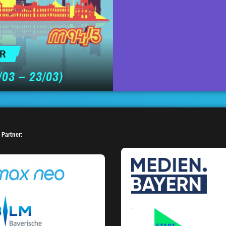
ER
03 – 23/03)
 Partner: