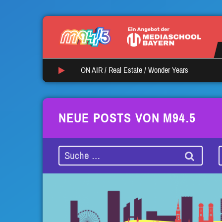
ON AIR /
Real Estate
/
Wonder Years
NEUE POSTS VON M94.5