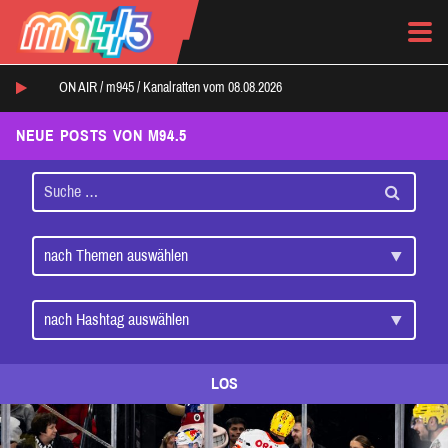
ON AIR /
m945
/
Kanalratten vom 08.08.2026
NEUE POSTS VON M94.5
LOS