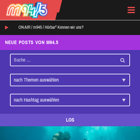
ON AIR /
m945
/
Hörbar² Kennen wir uns?
NEUE POSTS VON M94.5
LOS