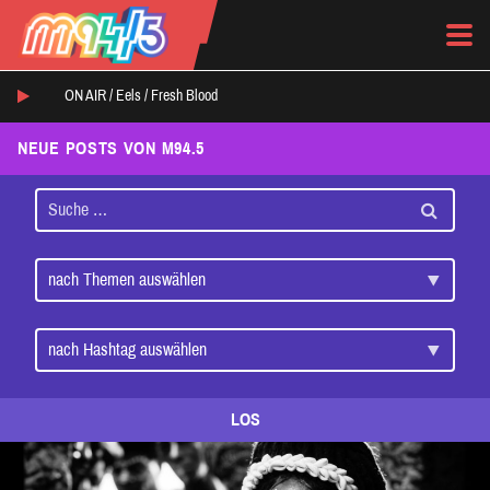
ON AIR /
Eels
/
Fresh Blood
NEUE POSTS VON M94.5
LOS