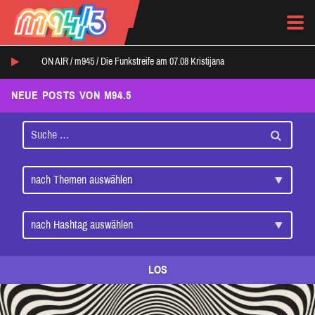
ON AIR /
m945
/
Die Funkstreife am 07.08 Kristijana
NEUE POSTS VON M94.5
LOS