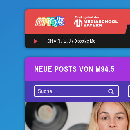
ON AIR /
alt-J
/
Dissolve Me
NEUE POSTS VON M94.5