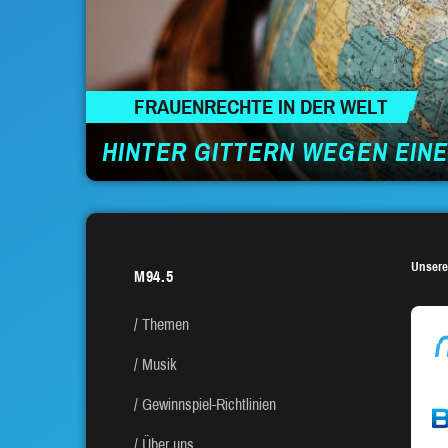
FRAUENRECHTE IN DER WELT
HINTER GITTERN WEGEN EIN
Unsere
M94.5
Themen
Musik
Gewinnspiel-Richtlinien
Über uns