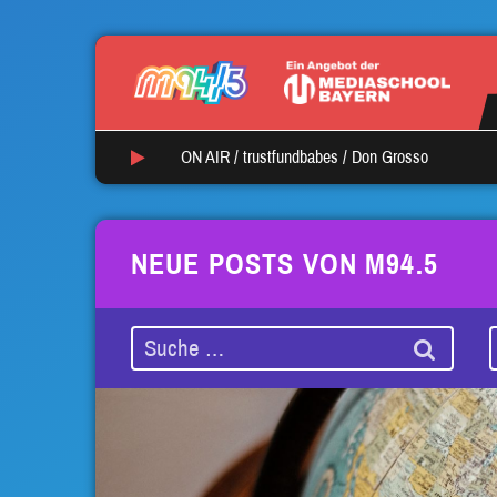
ON AIR /
trustfundbabes
/
Don Grosso
NEUE POSTS VON M94.5