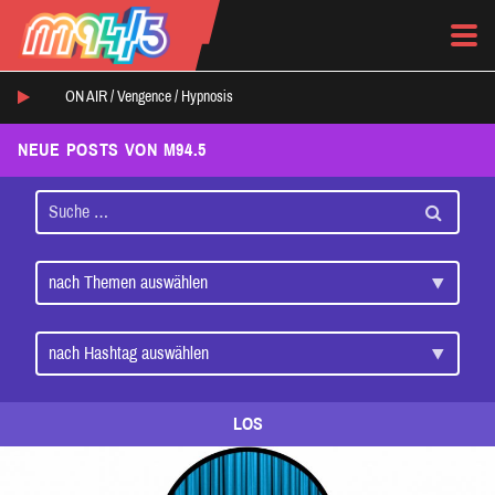
ON AIR /
Vengence
/
Hypnosis
NEUE POSTS VON M94.5
LOS