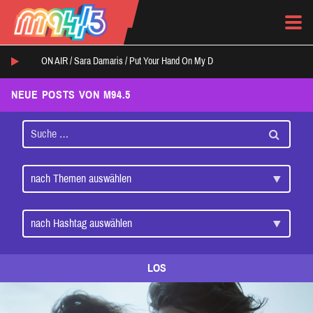
ON AIR /
Sara Damaris
/
Put Your Hand On My D
NEUE POSTS VON M94.5
LOS