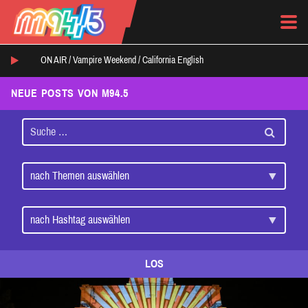
ON AIR /
Vampire Weekend
/
California English
NEUE POSTS VON M94.5
LOS