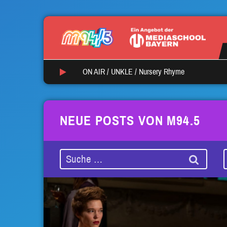
ON AIR /
UNKLE
/
Nursery Rhyme
NEUE POSTS VON M94.5