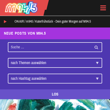
ON AIR /
m945
/
Katerfrühstück - Dein guter Morgen auf M94.5
NEUE POSTS VON M94.5
LOS