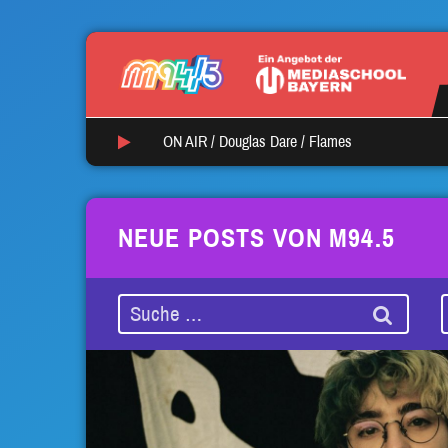
ON AIR /
Douglas Dare
/
Flames
NEUE POSTS VON M94.5