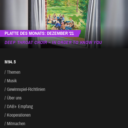
PLATTE DES MONATS: DEZEMBER '21
DEEP THROAT CHOIR – IN ORDER TO KNOW YOU
M94.5
Themen
Musik
Gewinnspiel-Richtlinien
Über uns
DAB+ Empfang
Kooperationen
Mitmachen