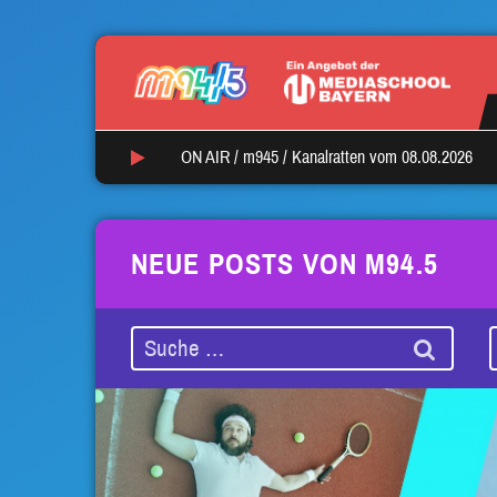
ON AIR /
m945
/
Kanalratten vom 08.08.2026
NEUE POSTS VON M94.5