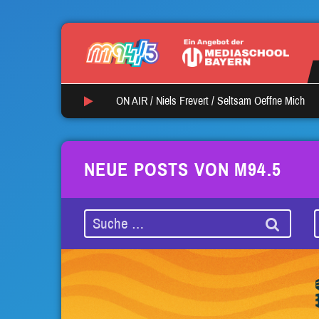
ON AIR /
Niels Frevert
/
Seltsam Oeffne Mich
NEUE POSTS VON M94.5