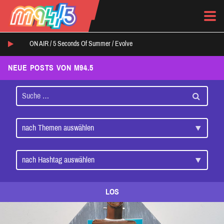
ON AIR /
5 Seconds Of Summer
/
Evolve
NEUE POSTS VON M94.5
LOS