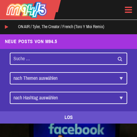
ON AIR /
Tyler, The Creator
/
French (Toro Y Moi Remix)
NEUE POSTS VON M94.5
LOS