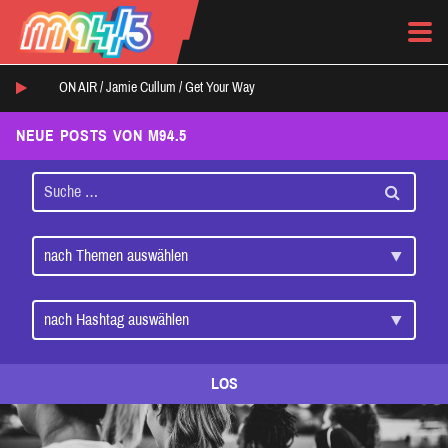
ON AIR /
Jamie Cullum
/
Get Your Way
NEUE POSTS VON M94.5
LOS