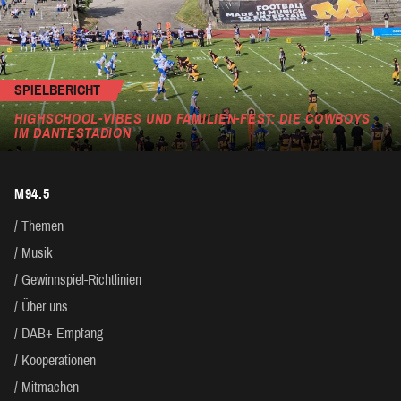
SPIELBERICHT
HIGHSCHOOL-VIBES UND FAMILIEN-FEST: DIE COWBOYS
IM DANTESTADION
M94.5
Themen
Musik
Gewinnspiel-Richtlinien
Über uns
DAB+ Empfang
Kooperationen
Mitmachen