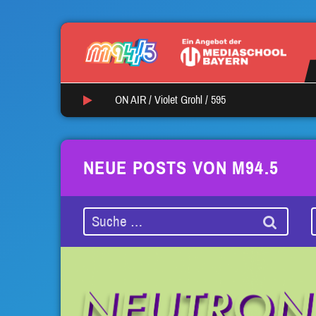
ON AIR /
Violet Grohl
/
595
NEUE POSTS VON M94.5