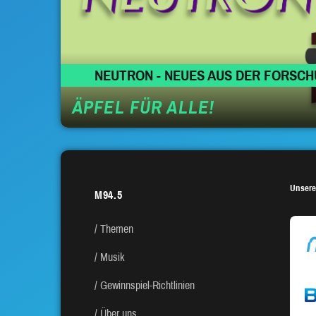
NEUTRON - NEUES AUS DER FORSC
ÄPFEL FÜR ALLE!
Unsere
M94.5
Themen
Musik
Gewinnspiel-Richtlinien
Über uns