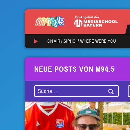
ON AIR /
SIPHO.
/
WHERE WERE YOU
NEUE POSTS VON M94.5