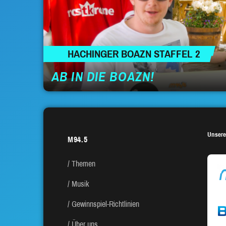
HACHINGER BOAZN STAFFEL 2
AB IN DIE BOAZN!
Unsere
M94.5
Themen
Musik
Gewinnspiel-Richtlinien
Über uns