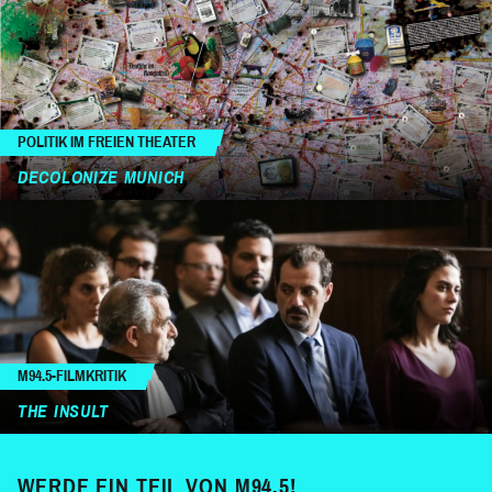
POLITIK IM FREIEN THEATER
DECOLONIZE MUNICH
M94.5-FILMKRITIK
THE INSULT
WERDE EIN TEIL VON M94.5!