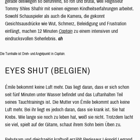
gerade deswegen so berührend, so roh und brutal, weil Regisseur
Tommy Shles Shafrir mit seinen eigenen Kindheitserfahrungen arbeitet.
Sowohl Schauspieler als auch die Kamera, die gekonnt
Gesichtsausdrücke wie Wut, Schmerz, Beleidigung und Frustration
einfängt, machen 12 Minuten
Captain
zu einem intensiven und
eindrucksvollen Seherlebnis.
ah
Die Turnhalle ist Dreh- und Angelpunkt in
Captain
.
EYES SHUT (BELGIEN)
Émile bekommt keine Luft mehr. Das liegt daran, dass er sich schon
seit fünf Minuten unter Wasser befindet und das Luftanhalten Teil
seines Tauchtrainings ist. Die Mutter von Émile bekommt auch keine
Luft mehr. Bei ihr liegt es jedoch daran, dass sie krank ist. Sie hat
Krebs. Wie lange sie noch zu leben hat, weiß sie nicht. Trotzdem lacht
sie viel, spielt auf der Gitarre, schaut ihrem Sohn beim Üben zu.
Behutsam und gleichzeitig kraftvoll erzählt Regisseur Léopold Legrand