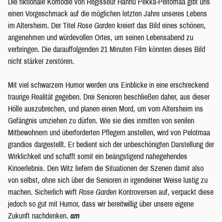
Die fiktionale Komödie von Regisseur Hannu Pekka-Peltomaa gibt uns
einen Vorgeschmack auf die möglichen letzten Jahre unseres Lebens
im Altersheim. Der Titel
Rose Garden
kreiert das Bild eines schönen,
angenehmen und würdevollen Ortes, um seinen Lebensabend zu
verbringen. Die darauffolgenden 21 Minuten Film könnten dieses Bild
nicht stärker zerstören.
Mit viel schwarzem Humor werden uns Einblicke in eine erschreckend
traurige Realität gegeben. Drei Senioren beschließen daher, aus dieser
Hölle auszubrechen, und planen einen Mord, um vom Altersheim ins
Gefängnis umziehen zu dürfen. Wie sie dies inmitten von senilen
Mitbewohnern und überforderten Pflegern anstellen, wird von Pelotmaa
grandios dargestellt. Er bedient sich der unbeschönigten Darstellung der
Wirklichkeit und schafft somit ein beängstigend nahegehendes
Kinoerlebnis. Den Witz liefern die Situationen der Szenen damit also
von selbst, ohne sich über die Senioren in irgendeiner Weise lustig zu
machen. Sicherlich wirft
Rose Garden
Kontroversen auf, verpackt diese
jedoch so gut mit Humor, dass wir bereitwillig über unsere eigene
Zukunft nachdenken.
am