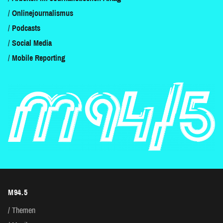
Onlinejournalismus
Podcasts
Social Media
Mobile Reporting
M94.5
Themen