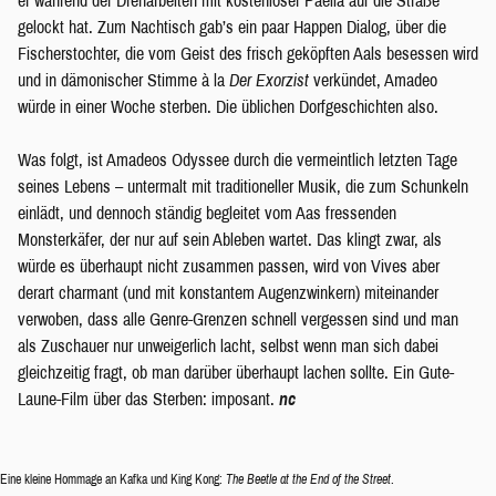
er während der Dreharbeiten mit kostenloser Paella auf die Straße
gelockt hat. Zum Nachtisch gab’s ein paar Happen Dialog, über die
Fischerstochter, die vom Geist des frisch geköpften Aals besessen wird
und in dämonischer Stimme à la
Der Exorzist
verkündet, Amadeo
würde in einer Woche sterben. Die üblichen Dorfgeschichten also.
Was folgt, ist Amadeos Odyssee durch die vermeintlich letzten Tage
seines Lebens – untermalt mit traditioneller Musik, die zum Schunkeln
einlädt, und dennoch ständig begleitet vom Aas fressenden
Monsterkäfer, der nur auf sein Ableben wartet. Das klingt zwar, als
würde es überhaupt nicht zusammen passen, wird von Vives aber
derart charmant (und mit konstantem Augenzwinkern) miteinander
verwoben, dass alle Genre-Grenzen schnell vergessen sind und man
als Zuschauer nur unweigerlich lacht, selbst wenn man sich dabei
gleichzeitig fragt, ob man darüber überhaupt lachen sollte. Ein Gute-
Laune-Film über das Sterben: imposant.
nc
Eine kleine Hommage an Kafka und King Kong:
The Beetle at the End of the Street
.