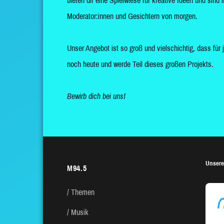
bieten dir eine Spielwiese für kreative Ideen und sin
Moderator:innen und Gesichtern von morgen.
Unser Angebot ist so groß und vielschichtig, dass für 
noch heute und werde Teil dieses großen Projekts.
Bewirb dich bei uns!
Unsere
M94.5
Themen
Musik