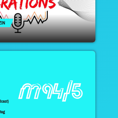
ZIN
cast)
ltag