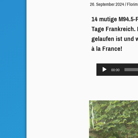
26. September 2024
/
Florim
14 mutige M94.5-
Tage Frankreich. 
gelaufen ist und 
à la France!
Audio-
00:00
Player