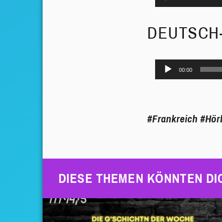
Player
DEUTSCH
Audio-
00:00
Player
#Frankreich
#Hör
DIESE THEMEN KÖNNTEN DI