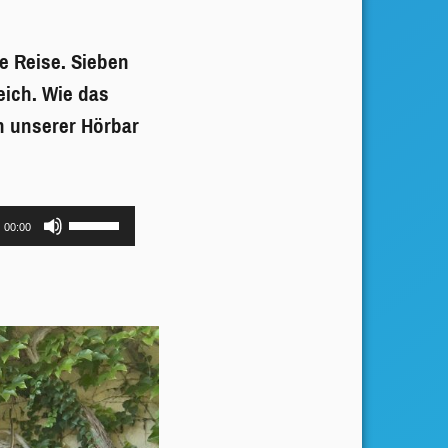
e Reise. Sieben
eich. Wie das
in unserer Hörbar
Pfeiltasten
00:00
Hoch/Runter
benutzen,
um
die
Lautstärke
zu
regeln.