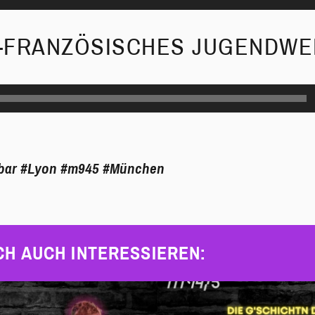
-FRANZÖSISCHES JUGENDWE
bar
#Lyon
#m945
#München
CH AUCH INTERESSIEREN: