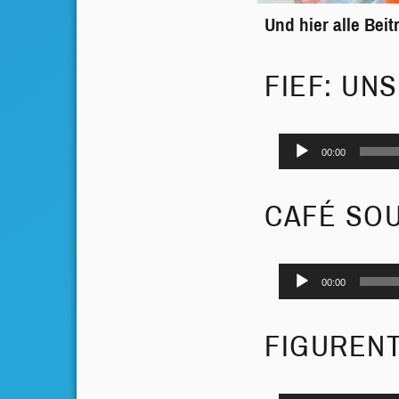
Und hier alle Bei
FIEF: UN
Audio-
00:00
Player
CAFÉ SOU
Audio-
00:00
Player
FIGUREN