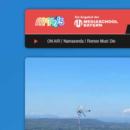
ON AIR /
Namasenda
/
Romeo Must Die