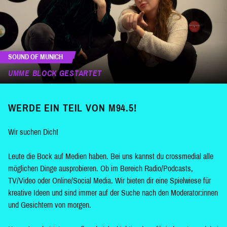
SOUND OF MUNICH
UMME BLOCK GESTARTET
WERDE EIN TEIL VON M94.5!
Wir suchen Dich!
Leute die Bock auf Medien haben. Bei uns kannst du crossmedial alle
möglichen Dinge ausprobieren. Ob im Bereich Radio/Podcasts,
TV/Video oder Online/Social Media. Wir bieten dir eine Spielwiese für
kreative Ideen und sind immer auf der Suche nach den Moderator:innen
und Gesichtern von morgen.