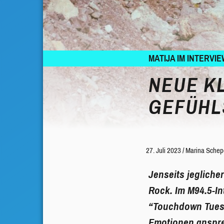
MATIJA IM INTERVI
NEUE K
GEFÜHL
27. Juli 2023
/
Marina Schep
Jenseits jegliche
Rock. Im M94.5-In
“Touchdown Tuesd
Emotionen anspre