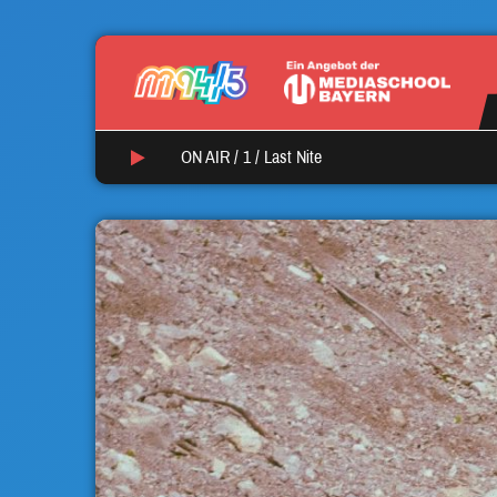
ON AIR /
1
/
Last Nite