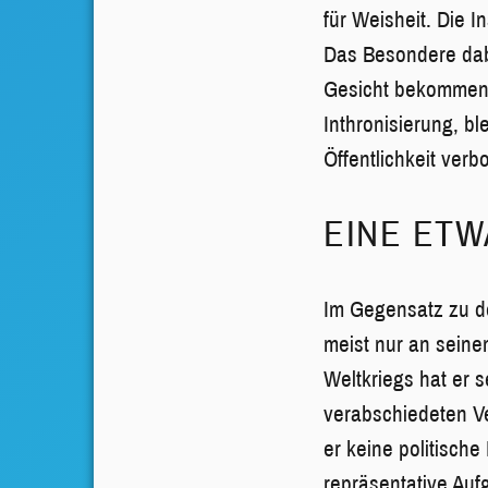
für Weisheit. Die 
Das Besondere dabe
Gesicht bekommen. 
Inthronisierung, b
Öffentlichkeit verb
EINE ET
Im Gegensatz zu den
meist nur an sein
Weltkriegs hat er s
verabschiedeten V
er keine politisch
repräsentative Auf