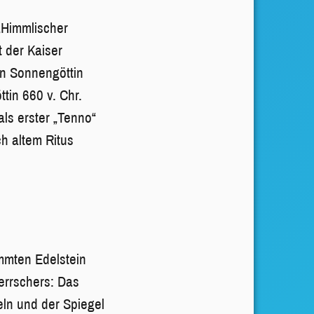
„Himmlischer
t der Kaiser
en Sonnengöttin
tin 660 v. Chr.
als erster „Tenno“
ch altem Ritus
mmten Edelstein
errschers: Das
eln und der Spiegel