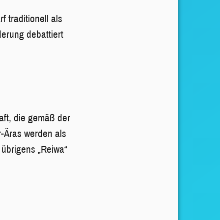
traditionell als
erung debattiert
aft, die gemäß der
r-Äras werden als
 übrigens „Reiwa“