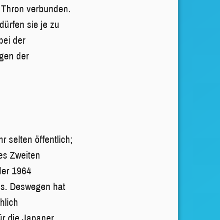
n Thron verbunden.
ürfen sie je zu
bei der
ugen der
 selten öffentlich;
es Zweiten
 der 1964
es. Deswegen hat
hlich
ür die Japaner