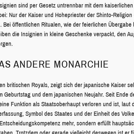
Insignien sind per Gesetz untrennbar mit dem kaiserliche
i: Nur der Kaiser und Hohepriester der Shinto-Religion d
Bei öffentlichen Ritualen, wie der feierlichen Übergabe 
leiben die Insignien in kleine Geschenke verpackt, den A
orgen.
WAS ANDERE MONARCHIE
 britischen Royals, zeigt sich der japanische Kaiser sehr
em Geburtstag und dem japanischen Neujahr. Seit Ende d
eine Funktion als Staatsoberhaupt verloren und ist, laut
erfassung, Symbol des Staates und der Einheit des Volk
e Entscheidungskompetenz mehr, sondern erfüllt hauptsäc
gaben. Trotzdem oder gerade vielleicht deswegen ist er f