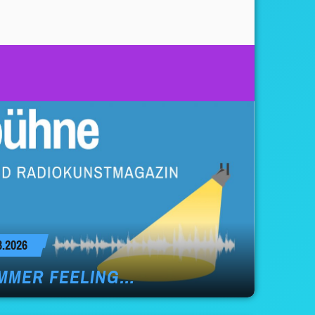
.2026
MMER FEELING…