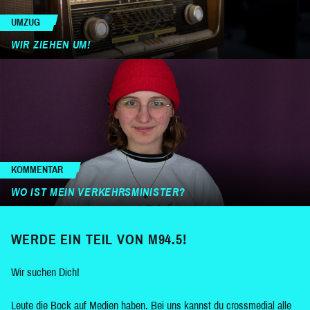
UMZUG
WIR ZIEHEN UM!
KOMMENTAR
WO IST MEIN VERKEHRSMINISTER?
WERDE EIN TEIL VON M94.5!
Wir suchen Dich!
Leute die Bock auf Medien haben. Bei uns kannst du crossmedial alle