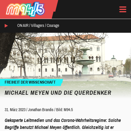
ON AIR /
Villagers
/
Courage
FREIHEIT DER WISSENSCHAFT
MICHAEL MEYEN UND DIE QUERDENKER
31. März 2023
/
Jonathan Brandis
/
Bild: M94.5
Gekaperte Leitmedien und das Corona-Wahrheitsregime: Solche
Begriffe benutzt Michael Meyen öffentlich. Gleichzeitig ist er