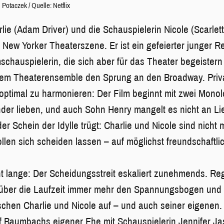
j Potaczek
/
Quelle: Netflix
lie (Adam Driver) und die Schauspielerin Nicole (Scarlet
New Yorker Theaterszene. Er ist ein gefeierter junger Reg
lmschauspielerin, die sich aber für das Theater begeiste
hrem Theaterensemble den Sprung an den Broadway. Priv
optimal zu harmonieren: Der Film beginnt mit zwei Monol
der lieben, und auch Sohn Henry mangelt es nicht an L
der Schein der Idylle trügt: Charlie und Nicole sind nicht 
llen sich scheiden lassen – auf möglichst freundschaftli
ht lange: Der Scheidungsstreit eskaliert zunehmends. R
ber die Laufzeit immer mehr den Spannungsbogen und z
chen Charlie und Nicole auf – und auch seiner eigenen.
uf Baumbachs eigener Ehe mit Schauspielerin Jennifer Ja