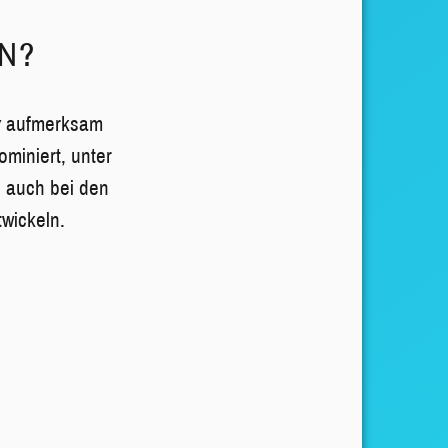
N?
y
aufmerksam
miniert, unter
d auch bei den
wickeln.