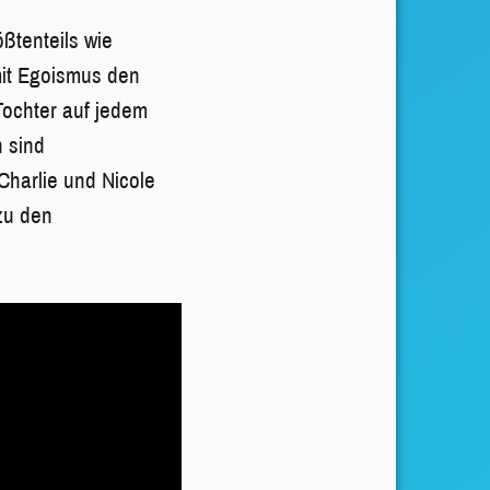
ßtenteils wie
 mit Egoismus den
 Tochter auf jedem
n sind
Charlie und Nicole
 zu den