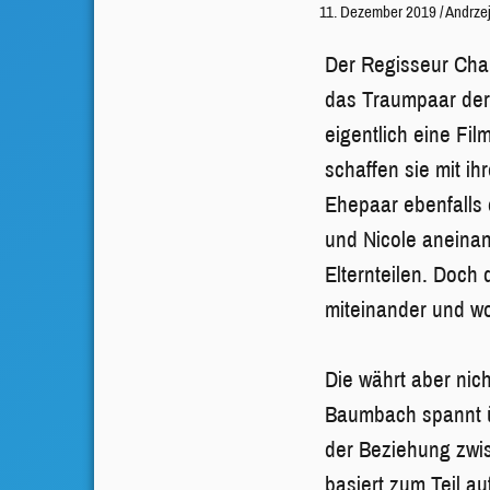
11. Dezember 2019
/
Andrze
Der Regisseur Char
das Traumpaar der 
eigentlich eine Fi
schaffen sie mit i
Ehepaar ebenfalls 
und Nicole aneinan
Elternteilen. Doch 
miteinander und wo
Die währt aber nic
Baumbach spannt ü
der Beziehung zwis
basiert zum Teil a