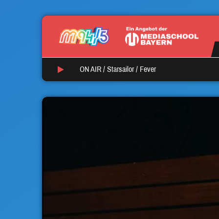
ON AIR /
Starsailor
/
Fever