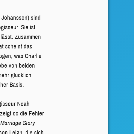
t Johansson) sind
isseur. Sie ist
rn lässt. Zusammen
at scheint das
ogen, was Charlie
iebe von beiden
mehr glücklich
cher Basis.
egisseur Noah
eigt so die Fehler
Marriage Story
son Leigh, die sich