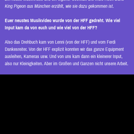
King Pigeon aus München erzählt, wie sie dazu gekommen ist.
Euer neustes Musikvideo wurde von der HFF gedreht. Wie viel
Input kam da von euch und wie viel von der HFF?
Also das Drehbuch kam von Lenni (von der HFF) und vom Ferdi
Dankesreiter. Von der HFF explizit konnten wir das ganze Equipment
ausleihen, Kameras usw. Und von uns kam dann ein kleinerer Input,
also nur Kleinigkeiten. Aber im Großen und Ganzen nicht unsere Arbeit.