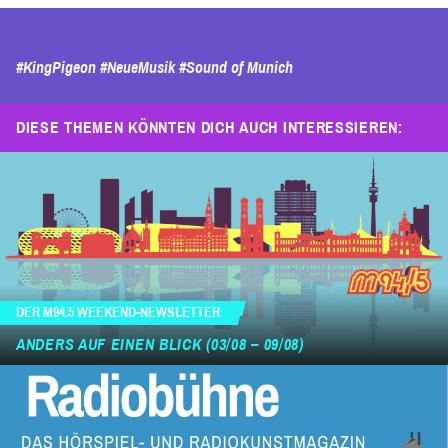
#KingPigeon
#NeueMusik
#Sound of Munich
DIESE THEMEN KÖNNTEN DICH AUCH INTERESSIEREN:
DER M94.5 WEEKEND-NEWSLETTER
ANDERS AUF EINEN BLICK (03/08 – 09/08)