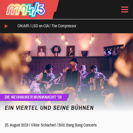
ON AIR /
LSD on CIA
/
The Compressor
DIE NEUHAUSER MUSIKNACHT '19
EIN VIERTEL UND SEINE BÜHNEN
25. August 2019
/
Viktor Schacherl
/
Bild: Bang Bang Concerts