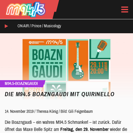
ON AIR /
Prince
/
Musicology
M94.5-BOAZNGAUDI
DIE M94.5 BOAZNGAUDI MIT QUIRINELLO
14. November 2019
/
Theresa König
/
Bild: Gili Feigenbaum
Die Boazngaudi – ein wahres M94.5 Schmankerl – ist zurück. Dafür
öffnet das Maxe Belle Spitz am
Freitag, den 29. November
wieder die